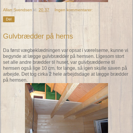
Allan Svendsen
kl.
20.37
Ingen kommentarer:
Del
Gulvbrædder på hems
Da først vægbeklædningen var opsat i værelserne, kunne vi
begynde at lægge gulvbrædder på hemsen. Ligesom stort
set alle andre brædder til huset, var gulvbrædderne til
hemsen også lige 10 cm. for lange, så igen skulle saven på
arbejde. Det tog cirka 2 hele arbejdsdage at lægge brædder
på hemsen.