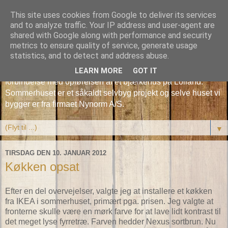
This site uses cookies from Google to deliver its services
En blog om et
and to analyze traffic. Your IP address and user-agent are
shared with Google along with performance and security
sommerhusbyggeri
metrics to ensure quality of service, generate usage
statistics, and to detect and address abuse.
Bloggen beskriver de udfordringer som vi støder på, i
LEARN MORE
GOT IT
forbindelse med opførelsen af et bjælkehus på Lolland.
Sommerhuset er et såkaldt selvbyg projekt og selve huset vi
bygger er fra firmaet Nynorm A/S.
▼
TIRSDAG DEN 10. JANUAR 2012
Køkken opsat
Efter en del overvejelser, valgte jeg at installere et køkken
fra IKEA i sommerhuset, primært pga. prisen. Jeg valgte at
fronterne skulle være en mørk farve for at lave lidt kontrast til
det meget lyse fyrretræ. Farven hedder Nexus sortbrun. Nu