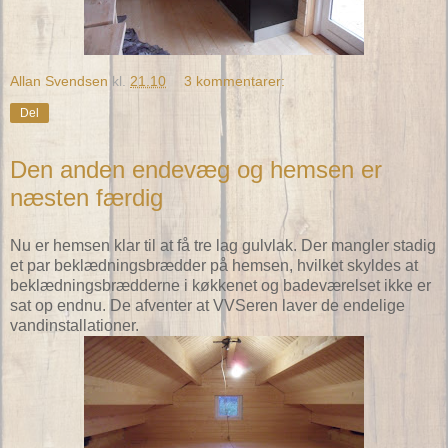
Allan Svendsen
kl.
21.10
3 kommentarer:
Del
Den anden endevæg og hemsen er
næsten færdig
Nu er hemsen klar til at få tre lag gulvlak. Der mangler stadig
et par beklædningsbrædder på hemsen, hvilket skyldes at
beklædningsbrædderne i køkkenet og badeværelset ikke er
sat op endnu. De afventer at VVSeren laver de endelige
vandinstallationer.