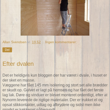
Allan Svendsen
kl.
19.52
Ingen kommentarer:
Del
Efter dvalen
Det er heldigvis kun bloggen der har været i dvale, i huset er
der sket en masse.
Væggene har fået 145 mm isolering og stort set alle brædder
er skudt op. Gulvet er lagt på hemsen og har fået det første
lag lak. Døre og vinduer er blevet monteret ordentligt, efter at
Nynorm leverede de rigtige materialer. Der er trukket el og
opsat stikkontakter, udtag og afbrydere og sidst men ikke
mindst er køkkenet påbegyndt.