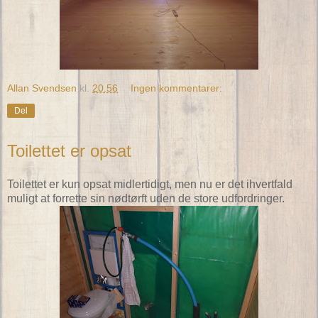
Allan Svendsen
kl.
20.56
Ingen kommentarer:
Del
Toilettet er opsat
Toilettet er kun opsat midlertidigt, men nu er det ihvertfald
muligt at forrette sin nødtørft uden de store udfordringer.