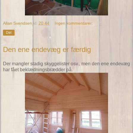
Allan Svendsen
kl.
20.44
Ingen kommentarer:
Del
Den ene endevæg er færdig
Der mangler stadig skyggelister osv., men den ene endevæg
har fået beklædningsbrædder på.