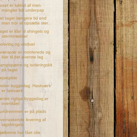
uset er lukket af men
mangler lidt underpap
et tager længere tid end
man tror at opsætte ster...
aget er klar til shingels og
sternbrædder
solering og vinduer
værspær er monterede og
klar til det øverste lag ...
ampspærre og isoleringskit
på taget
ejsegilde
nden byggedag: Hastværk
er lastværk
ørste rigtige byggedag er
overstået
undremmen er på plads
verraskende levering af
tagshingels
jælkerne har fået olie