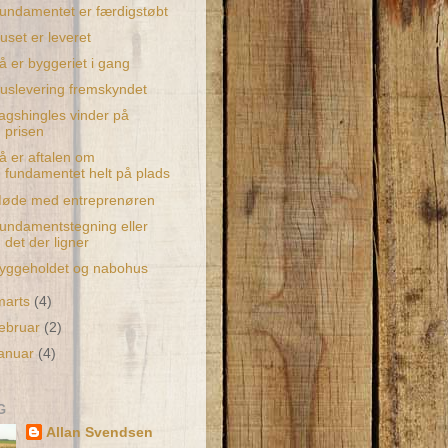
undamentet er færdigstøbt
uset er leveret
å er byggeriet i gang
uslevering fremskyndet
agshingles vinder på
prisen
å er aftalen om
fundamentet helt på plads
øde med entreprenøren
undamentstegning eller
det der ligner
yggeholdet og nabohus
marts
(4)
februar
(2)
januar
(4)
G
Allan Svendsen