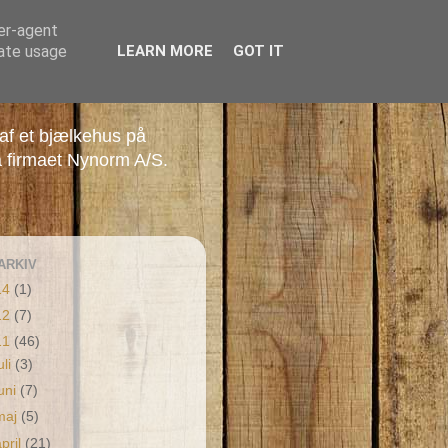
ser-agent
rate usage
LEARN MORE
GOT IT
 af et bjælkehus på
a firmaet Nynorm A/S.
ARKIV
14
(1)
12
(7)
11
(46)
uli
(3)
juni
(7)
maj
(5)
april
(21)