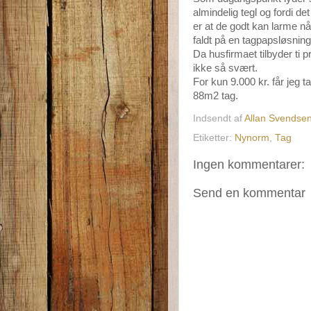
almindelig tegl og fordi d
er at de godt kan larme nå
faldt på en tagpapsløsning.
Da husfirmaet tilbyder ti 
ikke så svært.
For kun 9.000 kr. får jeg 
88m2 tag.
Indsendt af
Allan Svendse
Etiketter:
Nynorm
,
Tag
Ingen kommentarer:
Send en kommentar