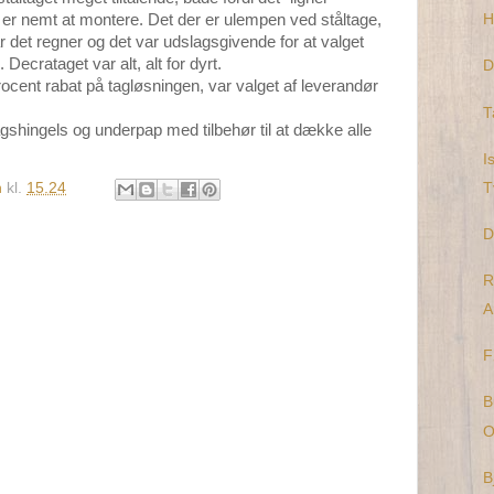
et er nemt at montere. Det der er ulempen ved ståltage,
H
r det regner og det var udslagsgivende for at valget
 Decrataget var alt, alt for dyrt.
D
procent rabat på tagløsningen, var valget af leverandør
T
tagshingels og underpap med tilbehør til at dække alle
I
n
kl.
15.24
T
D
R
A
F
B
O
B