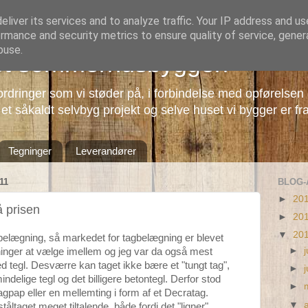
liver its services and to analyze traffic. Your IP address and u
rmance and security metrics to ensure quality of service, gene
buse.
et sommerhusbyggeri
rdringer som vi støder på, i forbindelse med opførelsen
t såkaldt selvbyg projekt og selve huset vi bygger er fr
Tegninger
Leverandører
11
BLOG-
►
20
å prisen
►
20
▼
20
belægning, så markedet for tagbelægning er blevet
►
j
inger at vælge imellem og jeg var da også mest
d tegl. Desværre kan taget ikke bære et "tungt tag",
►
ndelige tegl og det billigere betontegl. Derfor stod
►
tagpap eller en mellemting i form af et Decratag.
▼
ltaget meget tiltalende, både fordi det "ligner"