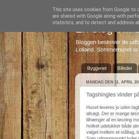
This site uses cookies from Google to de
are shared with Google along with perfo
statistics, and to detect and address a
En blog om 
Bloggen beskriver de udfo
Lolland. Sommerhuset er e
Byggeriet
Billeder
MANDAG DEN 11. APRIL 20
Tagshingles vinder p
Huset leveres jo uden tag
afsøgt. Der er mange løsn
tilhænger af en løsning me
hvilket udelukker både almi
valget mellem et ståltag, 
Som udgangspunkt lyder stå