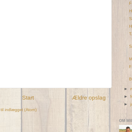
F
H
S
H
T
S
M
F
B
►
►
Start
Ældre opslag
►
il indlægget (Atom)
OM MI